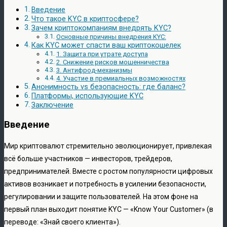
Введение
Что такое KYC в криптосфере?
Зачем криптокомпаниям внедрять KYC?
Основные причины внедрения KYC:
Как KYC может спасти ваш криптокошелек
1. Защита при утрате доступа
2. Снижение рисков мошенничества
3. Антифрод-механизмы
4. Участие в премиальных возможностях
Анонимность vs безопасность: где баланс?
Платформы, использующие KYC
Заключение
Введение
Мир криптовалют стремительно эволюционирует, привлекая
всё больше участников — инвесторов, трейдеров,
предпринимателей. Вместе с ростом популярности цифровых
активов возникает и потребность в усилении безопасности,
регулировании и защите пользователей. На этом фоне на
первый план выходит понятие KYC — «Know Your Customer» (в
переводе: «Знай своего клиента»).