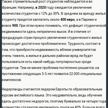
Также стремительный рост студентов наблюдается и во
Франции. Например,
в 2020
году ожидается увеличение
количества студентов с 12% до 30%. В среднем за аренду жилья
студенту придется заплатить около
400 евро
, а в Париже и
вовсе
900
. При этом нужно понимать, что дефицит студенческой
недвижимости здесь неприлично высок. И в отличие от
предыдущих стран процесс увеличения студенческого жилья
происходит достаточно проблематично. Трудность состоит в
том, что приобрести недвижимость вблизи университетов
очень тяжело, а жилье в дальних районах вряд ли будет
пользоваться хоть какой-нибудь популярностью среди
студентов. Тем не менее проблема постепенно решается, на
протяжении следующих 3-5 лет появится 22 000 специальных
комплексов.
Нидерланды считаются лидером Европы по образовательным
курсам английского языка. Это неудивительно, ведь обучение
здесь достаточно недорогое, поэтому буквально за четыре года
количество студентов увеличилось почти на 40%. Больше всего