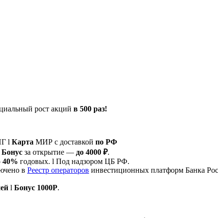
циальный рост акций
в 500 раз!
Г l
Карта
МИР с доставкой
по РФ
l
Бонус
за открытие —
до 4000 ₽
.
о 40%
годовых. l Под надзором ЦБ РФ.
ючено в
Реестр операторов
инвестиционных платформ Банка Ро
ней
l
Бонус 1000Р
.