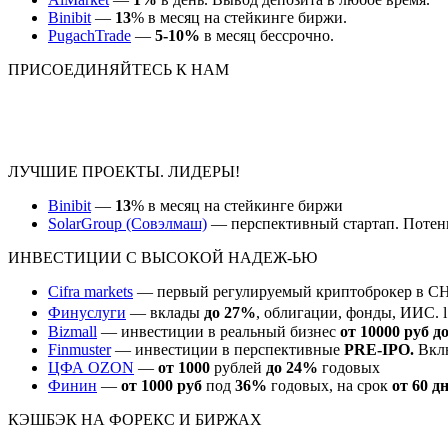
Binibit
—
13
% в месяц на стейкинге биржи.
PugachTrade
—
5-10%
в месяц бессрочно.
ПРИСОЕДИНЯЙТЕСЬ К НАМ
ЛУЧШИЕ ПРОЕКТЫ. ЛИДЕРЫ!
Binibit
—
13
% в месяц на стейкинге биржи
SolarGroup (Совэлмаш)
— перспективный стартап. Потен
ИНВЕСТИЦИИ С ВЫСОКОЙ НАДЕЖ-ЬЮ
Cifra markets
— первый регулируемый криптоброкер в СН
Финуслуги
— вклады
до 27%
, облигации, фонды, ИИС. 
Bizmall
— инвестиции в реальный бизнес
от 10000 руб д
Finmuster
— инвестиции в перспективные
PRE-IPO.
Вкл
ЦФА OZON
—
от 1000
рублей
до 24%
годовых
Финин
—
от 1000 руб
под
36%
годовых, на срок
от 60 д
КЭШБЭК НА ФОРЕКС И БИРЖАХ