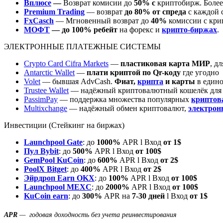
Вплюсе
—
Возврат комисии до
50% с
криптобирж. Более 
Premium Trading
— возврат
до 80% от спреда
с каждой 
FxCasch
— Мгновенный возврат до
40%
комиссии с кри
МОФТ
—
до 100% ребейт
на форекс и
крипто-биржах
.
ЭЛЕКТРОННЫЕ ПЛАТЕЖНЫЕ СИСТЕМЫ
Crypto Card Cifra Markets
—
пластиковая карта МИР
, д
Antarctic Wallet
—
плати криптой по Qr-коду
где угодно
Volet
— бывшая AdvCash.
Фиат,
крипта
и карты
в едино
Trustee Wallet
— надёжный криптовалютный кошелёк дл
PassimPay
— поддержка множества популярных
криптов
Multixchange
— надёжный обмен криптовалют,
электрон
Инвестиции (Стейкинг на биржах)
Launchpool Gate
: до
1000%
APR l Вход
от 1$
Пул Bybit
: до
500%
APR l Вход
от 100$
GemPool KuCoin
: до
600%
APR l Вход
от 2$
PoolX Bitget
: до
400%
APR l Вход
от 2$
Эйрдроп Earn OKX
: до
100%
APR l Вход
от 100$
Launchpool MEXC
: до
2000%
APR l Вход
от 100$
KuCoin earn
: до
300%
APR на
7-30 дней
l Вход
от 1$
APR
— годовая доходность без учета реинвестирования