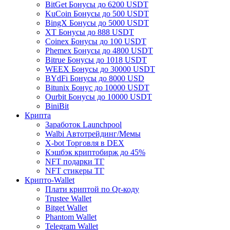
BitGet Бонусы до 6200 USDT
KuCoin Бонусы до 500 USDT
BingX Бонусы до 5000 USDT
XT Бонусы до 888 USDT
Coinex Бонусы до 100 USDT
Phemex Бонусы до 4800 USDT
Bitrue Бонусы до 1018 USDT
WEEX Бонусы до 30000 USDT
BYdFi Бонусы до 8000 USD
Bitunix Бонус до 10000 USDT
Ourbit Бонусы до 10000 USDT
BiniBit
Крипта
Заработок Launchpool
Walbi Автотрейдинг/Мемы
X-bot Торговля в DEX
Кэшбэк криптобирж до 45%
NFT подарки ТГ
NFT стикеры ТГ
Крипто-Wallet
Плати криптой по Qr-коду
Trustee Wallet
Bitget Wallet
Phantom Wallet
Telegram Wallet