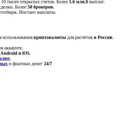
10 тысяч открытых счетов. Более
1.6 млн.$
выплат.
сделки. Более
50 брокеров.
птобирж. Инстант выплаты.
ля использования
криптовалюты
для расчётов
в России
.
м аккаунте.
я
Android и iOS.
алют
.
ных
и фиатных денег
24/7