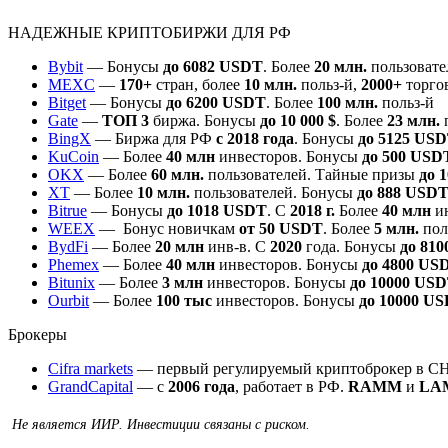
НАДЕЖНЫЕ КРИПТОБИРЖИ ДЛЯ РФ
Bybit
— Бонусы
до 6082 USDT
. Более
20 млн.
пользовате
MEXC
—
170+
стран, более
10 млн.
польз-й,
2000+
торго
Bitget
— Бонусы
до 6200 USDT
. Более
100 млн.
польз-й
Gate
—
ТОП 3
биржа. Бонусы
до 10 000 $
. Более
23 млн.
BingX
— Биржа для РФ
с 2018 года
. Бонусы
до 5125 US
KuCoin
— Более
40 млн
инвесторов. Бонусы
до 500 USD
OKX
— Более
60 млн.
пользователей. Тайные призы
до 
XT
— Более
10 млн.
пользователей. Бонусы
до 888 USD
Bitrue
— Бонусы
до 1018 USDT
. С
2018 г.
Более
40 млн
ин
WEEX
— Бонус новичкам
от 50 USDT
. Более
5 млн.
пол
BydFi
— Более
20 млн
инв-в. С
2020
года. Бонусы
до 81
Phemex
— Более
40 млн
инвесторов. Бонусы
до 4800 US
Bitunix
— Более
3 млн
инвесторов. Бонусы
до 10000 USD
Ourbit
— Более
100 тыс
инвесторов. Бонусы
до 10000 U
Брокеры
Cifra markets
— первый регулируемый криптоброкер в СН
GrandCapital
— с
2006 года
, работает в РФ.
RAMM
и
LA
️ Не является ИИР. Инвестиции связаны с риском.