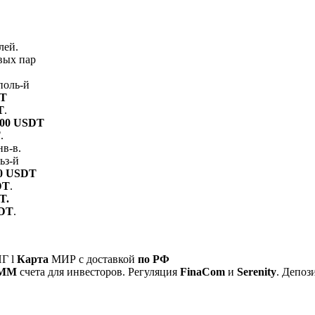
лей.
вых пар
поль-й
DT
T
.
100 USDT
T
.
в-в.
ьз-й
00 USDT
DT
.
T.
SDT
.
Г l
Карта
МИР с доставкой
по РФ
MM
счета для инвесторов. Регуляция
FinaCom
и
Serenity
. Депоз