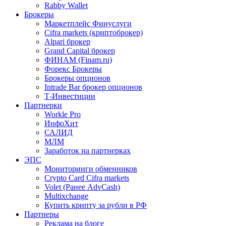
Rabby Wallet
Брокеры
Маркетплейс Финуслуги
Cifra markets (криптоброкер)
Alpari брокер
Grand Capital брокер
ФИНАМ (Finam.ru)
Форекс Брокеры
Брокеры опционов
Intrade Bar брокер опционов
Т-Инвестиции
Партнерки
Workle Pro
ИнфоХит
САЛИД
МЛМ
Заработок на партнерках
ЭПС
Мониторинги обменников
Crypto Card Cifra markets
Volet (Ранее AdvCash)
Multixchange
Купить крипту за рубли в РФ
Партнеры
Реклама на блоге