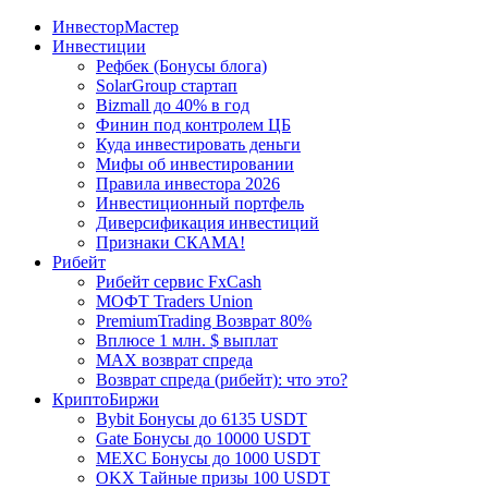
ИнвесторМастер
Инвестиции
Рефбек (Бонусы блога)
SolarGroup стартап
Bizmall до 40% в год
Финин под контролем ЦБ
Куда инвестировать деньги
Мифы об инвестировании
Правила инвестора 2026
Инвестиционный портфель
Диверсификация инвестиций
Признаки СКАМА!
Рибейт
Рибейт сервис FxCash
МОФТ Traders Union
PremiumTrading Возврат 80%
Вплюсе 1 млн. $ выплат
MAX возврат спреда
Возврат спреда (рибейт): что это?
КриптоБиржи
Bybit Бонусы до 6135 USDT
Gate Бонусы до 10000 USDT
MEXC Бонусы до 1000 USDT
OKX Тайные призы 100 USDT