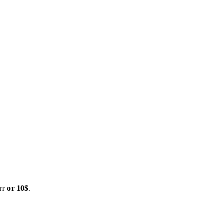
ит
от 10$
.