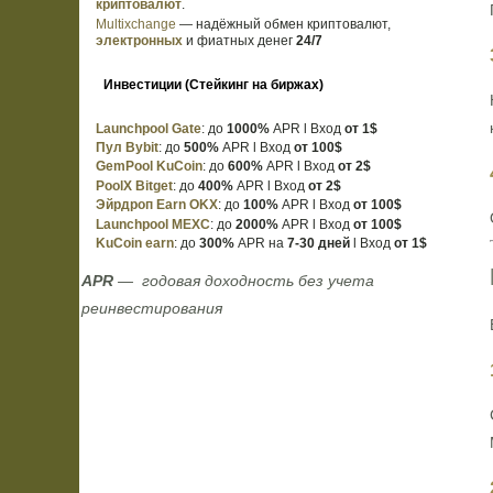
криптовалют
.
Multixchange
— надёжный обмен криптовалют,
электронных
и фиатных денег
24/7
Инвестиции (Стейкинг на биржах)
Launchpool Gate
: до
1000%
APR l Вход
от 1$
Пул Bybit
: до
500%
APR l Вход
от 100$
GemPool KuCoin
: до
600%
APR l Вход
от 2$
PoolX Bitget
: до
400%
APR l Вход
от 2$
Эйрдроп Earn OKX
: до
100%
APR l Вход
от 100$
Launchpool MEXC
: до
2000%
APR l Вход
от 100$
KuCoin earn
: до
300%
APR на
7-30 дней
l Вход
от 1$
APR
— годовая доходность без учета
реинвестирования