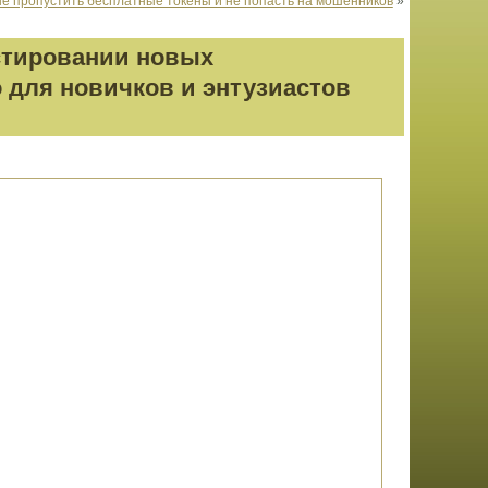
к не пропустить бесплатные токены и не попасть на мошенников
»
естировании новых
 для новичков и энтузиастов