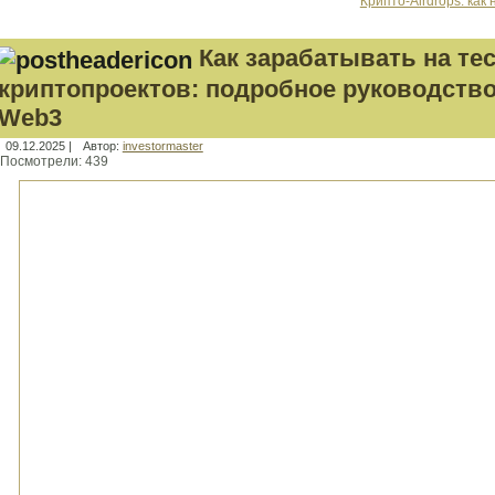
Крипто-Airdrops: ка
Как зарабатывать на т
криптопроектов: подробное руководство
Web3
09.12.2025 |
Автор:
investormaster
Посмотрели:
439