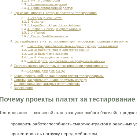
2. NFT и ранние роли
3. Оплачиваемые задания
4. Привилегированный доступ
Где искать проекты, которые платят за тестирование
1. Zealy.io (бывш. Crew3)
2. Galxe.com
3. LayerZero, zkSync, Linea, Arbitrum
4. Testnet Hunters (Telegram-каналы)
5. X (Twitter)
6. Discord/Web3-комьюнити
Как зарабатывать на тестировании криптопроектов: пошаговый алгоритм
Шаг 1: Создайте безопасную инфраструктуру для тестнетов
Шаг 2: Найдите проект для тестирования
Шаг 3: Выполните задания
Шаг 4: Фиксируйте активности
Шаг 5: Ждите результатов и не пропускайте клеймы
Сколько можно заработать на тестировании криптопроектов
Средний доход по рынку:
Какие проекты сейчас чаще всего платят тестировщикам
Советы, как увеличить шанс получить награду
Ошибки новичков, которых стоит избегать
Заключение
Почему проекты платят за тестирование
Тестирование — ключевой этап в запуске любого блокчейн-продукт
проверить работоспособность смарт-контрактов в реальных у
протестировать нагрузку перед мейннетом;