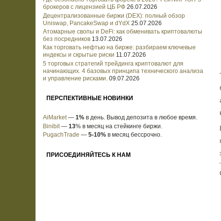
брокеров с лицензией ЦБ РФ
26.07.2026
Децентрализованные биржи (DEX): полный обзор
Uniswap, PancakeSwap и dYdX
25.07.2026
Атомарные свопы и DeFi: как обменивать криптовалюты
без посредников
13.07.2026
Как торговать нефтью на бирже: разбираем ключевые
индексы и скрытые риски
11.07.2026
5 торговых стратегий трейдинга криптовалют для
начинающих. 4 базовых принципа технического анализа
и управление рисками.
09.07.2026
ПЕРСПЕКТИВНЫЕ НОВИНКИ
AiMarket
—
1%
в день. Вывод депозита в любое время.
Binibit
—
13
% в месяц на стейкинге биржи.
PugachTrade
—
5-10%
в месяц бессрочно.
ПРИСОЕДИНЯЙТЕСЬ К НАМ