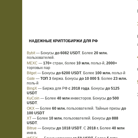
НАДЕЖНЫЕ КРИПТОБИРЖИ ДЛЯ РФ
Bybit
— Бонусы
до 6082 USDT
. Более
20 млн.
пользователей.
MEXC
—
170+
стран, более
10 млн.
польз-й,
2000+
торговых пар
Bitget
— Бонусы
до 6200 USDT
. Более
100 млн.
польз-й
Gate
—
ТОП 3
биржа. Бонусы
до 10 000 $
. Более
23 млн.
поль-й
BingX
— Биржа для РФ
с 2018 года
. Бонусы
до 5125
USDT
KuCoin
— Более
40 млн
инвесторов. Бонусы
до 500
USDT
.
OKX
— Более
60 млн.
пользователей. Тайные призы
до
100 USDT
XT
— Более
10 млн.
пользователей. Бонусы
до 888
USDT
.
Bitrue
— Бонусы
до 1018 USDT
. С
2018 г.
Более
40 млн
инв-в.