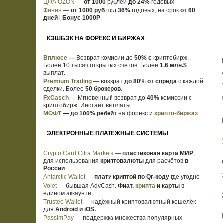
ЦФА OZON
—
от 1000
рублей
до 24%
годовых
Финин
—
от 1000 руб
под
36%
годовых, на срок
от 60
дней
l
Бонус 1000Р
.
КЭШБЭК НА ФОРЕКС И БИРЖАХ
Вплюсе
—
Возврат комисии до
50% с
криптобирж.
Более 10 тысяч открытых счетов. Более
1.6 млн.$
выплат.
Premium Trading
— возврат
до 80% от спреда
с каждой
сделки. Более
50 брокеров.
FxCasch
— Мгновенный возврат до
40%
комиссии с
криптобирж. Инстант выплаты.
МОФТ
—
до 100% ребейт
на форекс и
крипто-биржах
.
ЭЛЕКТРОННЫЕ ПЛАТЕЖНЫЕ СИСТЕМЫ
Crypto Card Cifra Markets
—
пластиковая карта МИР
,
для использования
криптовалюты
для расчётов
в
России
.
Antarctic Wallet
—
плати криптой по Qr-коду
где угодно
Volet
— бывшая AdvCash.
Фиат,
крипта
и карты
в
едином аккаунте.
Trustee Wallet
— надёжный криптовалютный кошелёк
для
Android и iOS.
PassimPay
— поддержка множества популярных