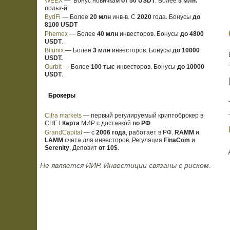
WEEX
— Бонус новичкам
от 50 USDT
. Более
5 млн.
польз-й
BydFi
— Более
20 млн
инв-в. С
2020
года. Бонусы
до
8100 USDT
Phemex
— Более
40 млн
инвесторов. Бонусы
до 4800
USDT
.
Bitunix
— Более
3 млн
инвесторов. Бонусы
до 10000
USDT.
Ourbit
— Более
100 тыс
инвесторов. Бонусы
до 10000
USDT
.
Брокеры
Cifra markets
— первый регулируемый криптоброкер в
СНГ l
Карта
МИР с доставкой
по РФ
GrandCapital
— с
2006 года
, работает в РФ.
RAMM
и
LAMM
счета для инвесторов. Регуляция
FinaCom
и
Serenity
. Депозит
от 10$
.
️ Не является ИИР. Инвестиции связаны с риском.