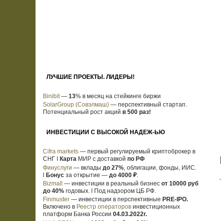
ЛУЧШИЕ ПРОЕКТЫ. ЛИДЕРЫ!
Binibit
—
13
% в месяц на стейкинге биржи
SolarGroup (Совэлмаш)
— перспективный стартап.
Потенциальный рост акций
в 500 раз!
ИНВЕСТИЦИИ С ВЫСОКОЙ НАДЕЖ-ЬЮ
Cifra markets
— первый регулируемый криптоброкер в
СНГ l
Карта
МИР с доставкой
по РФ
Финуслуги
— вклады
до 27%
, облигации, фонды, ИИС.
l
Бонус
за открытие —
до 4000 ₽
.
Bizmall
— инвестиции в реальный бизнес
от 10000 руб
до 40%
годовых. l Под надзором ЦБ РФ.
Finmuster
— инвестиции в перспективные
PRE-IPO.
Включено в
Реестр операторов
инвестиционных
платформ Банка России
04.03.2022г.